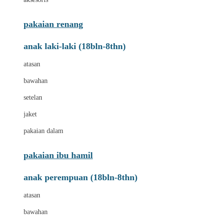
pakaian renang
anak laki-laki (18bln-8thn)
atasan
bawahan
setelan
jaket
pakaian dalam
pakaian ibu hamil
anak perempuan (18bln-8thn)
atasan
bawahan