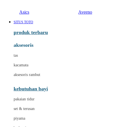
Asics
Aveeno
SITUS TOTO
produk terbaru
aksesoris
tas
kacamata
aksesoris rambut
kebutuhan bayi
pakaian tidur
set & terusan
piyama