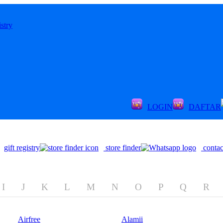
istry
LOGIN
DAFTAR
gift registry
store finder
contac
I
J
K
L
M
N
O
P
Q
R
Airfree
Alamii