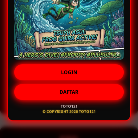
TOTO121 membawa Anda terbang tinggi ke
server luar negeri dengan perkalian yang jauh
lebih masuk akal. Nikmati kemudahan menang
SLOT GACOR di web TOTO 121.
LOGIN
⚡ STATUS: Sistem
STABIL, CEPAT, dan
DAFTAR
TERBARU
untuk pengalaman akses maksimal.
TOTO121
© COPYRIGHT 2026 TOTO121