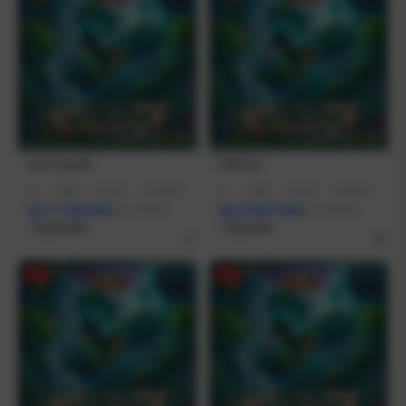
SLOT GACOR
TOTO121
I5
|
16GB
|
512GB
|
RTX3050
I7
|
16GB
|
512GB
|
RTX5050
Rp 11.500.000
Rp 22.887.000
Rp 12.799.000
Rp 21.999.000
Terjual 200+
Terjual 20+
-1%
-1%