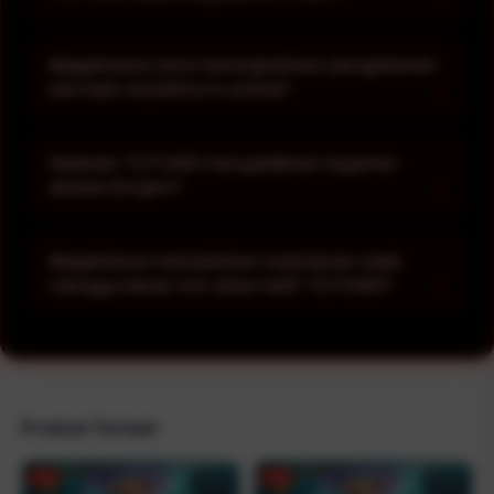
Keunggulan utamanya terletak pada kestabilan
server, pilihan hiburan yang lengkap, serta
Bagaimana cara meningkatkan pengalaman
kemudahan akses melalui perangkat mobile
bermain di platform online?
maupun desktop tanpa proses rumit.
Pengguna disarankan memahami fitur yang
tersedia, mengatur penggunaan secara bijak,
Apakah TOTO121 menyediakan layanan
serta memilih jenis permainan yang sesuai agar
akses 24 jam?
pengalaman bermain menjadi lebih nyaman dan
optimalm.
Ya, platform ini umumnya dapat diakses selama
24 jam penuh, sehingga pemain bisa menikmati
Bagaimana memastikan keamanan saat
permainan kapan saja tanpa batasan waktu.
menggunakan link alternatif TOTO121?
Pastikan hanya menggunakan link resmi yang
dibagikan melalui sumber terpercaya agar
terhindar dari risiko penipuan atau situs palsu.
Produk Terkait
-2%
-1%