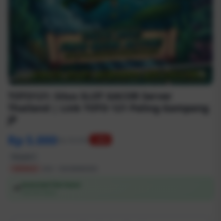
1/6
TOTO121: Situs SLOT GACOR Server
Thailand | Link TOTO 121 Paling Gampang
JP
Rp 5.000
Rp 50.000
-95%
Terjual 2
TOTO121
SKU:
1S83N0880RID
Autorized Slot Gacor
💳
Link Slot Gacor