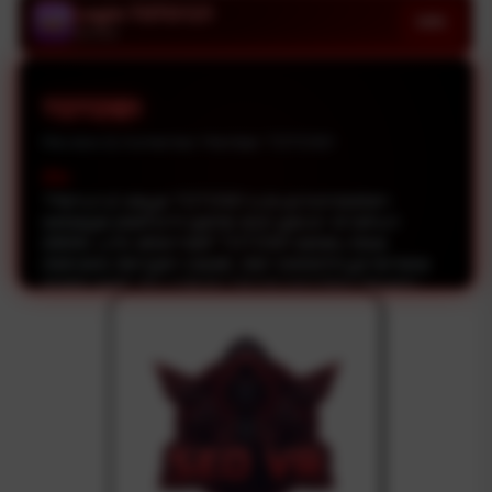
Login TOTO121
Info
Verified
TOTO121
Review & Komentar Member TOTO121
Yoga
"Saya sudah mencoba beberapa platform, tapi
TOTO121 terasa paling stabil. Akses link
alternatif TOTO121-nya selalu lancar, jadi tidak
pernah kesulitan saat ingin bermain."